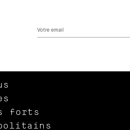
us
es
s forts
politains