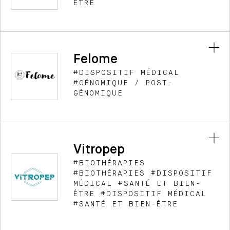
ÊTRE
CGentix, Start-up MedTech développant des
dispositifs médicaux de diagnostics in vitro
dédiés au suivi de patients transplantés
Felome
DÉCOUVRIR >
#DISPOSITIF MÉDICAL
#GÉNOMIQUE / POST-
GÉNOMIQUE
Felome a développé une approche d’analyse
génétique personnalisée à l’aide de la technologie
de séquençage ADN de nouvelle génération.
Vitropep
DÉCOUVRIR >
#BIOTHÉRAPIES
#BIOTHÉRAPIES #DISPOSITIF
MÉDICAL #SANTÉ ET BIEN-
ÊTRE #DISPOSITIF MÉDICAL
#SANTÉ ET BIEN-ÊTRE
Vitropep développe un nouveau patch d'injection