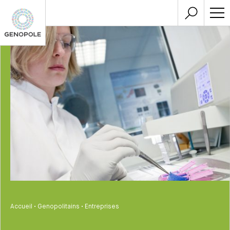
Accueil
•
Genopolitains
•
Entreprises