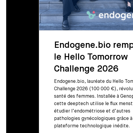
Les
Endogene.bio remp
le Hello Tomorrow
Challenge 2026
Atige
ies
Endogene.bio, lauréate du Hello T
titut des
Challenge 2026 (100 000 €), révolu
t et
santé des femmes. Installée à Geno
es.
cette deeptech utilise le flux menst
étudier l’endométriose et d’autres
pathologies gynécologiques grâce à
plateforme technologique inédite.