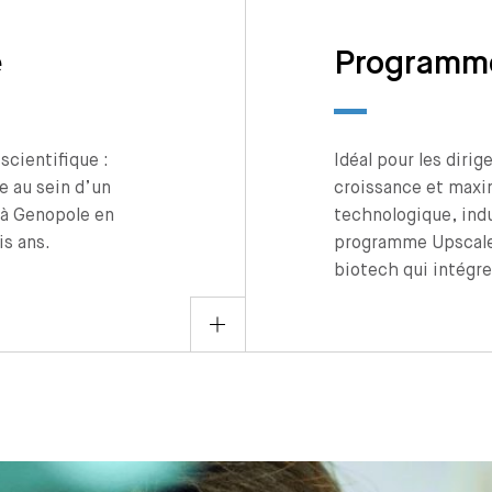
e
Programme
scientifique :
Idéal pour les diri
e au sein d’un
croissance et maxim
 à Genopole en
technologique, indu
is ans.
programme Upscale 
biotech qui intégr