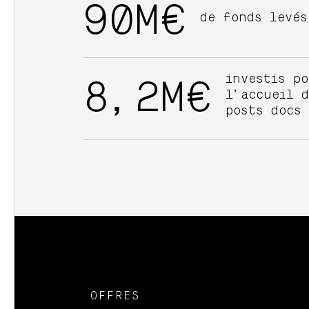
90M€
de fonds levés
investis po
8,2M€
l’accueil d
posts docs
OFFRES