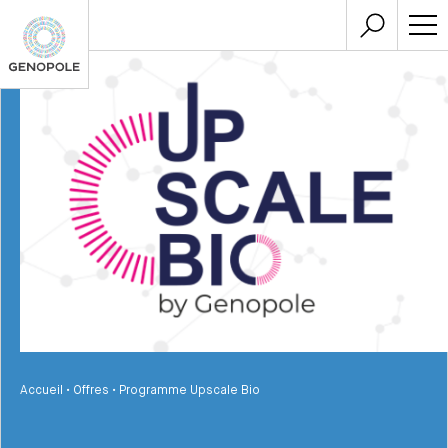
Accueil
•
Offres
•
Programme Upscale Bio