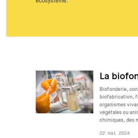
écosystème.
La biofo
Biofonderie, con
biofabrication, f
organismes vivan
végétales ou ani
chimiques, des m
22 mai 2024