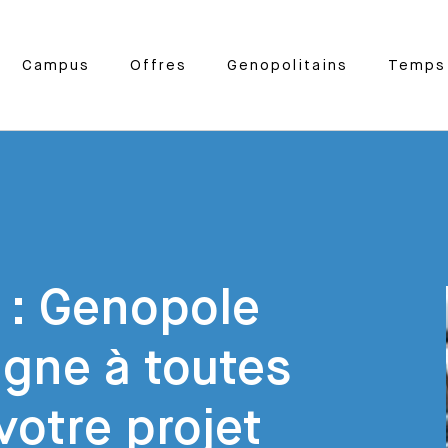
Campus
Offres
Genopolitains
Temps 
 : Genopole
gne à toutes
votre projet