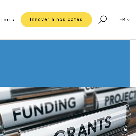
Innover à nos côtés
FR
forts