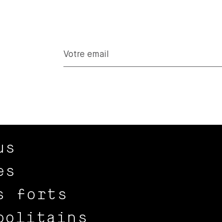
us
es
s forts
politains