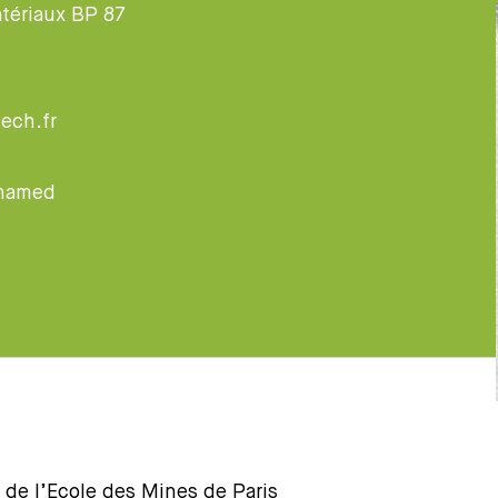
tériaux BP 87
ech.fr
ohamed
 de l’Ecole des Mines de Paris