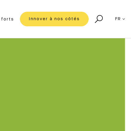
Innover à nos côtés
FR
forts