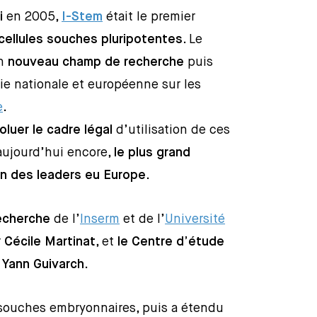
i
en 2005,
I-Stem
était le premier
cellules souches pluripotentes
. Le
un
nouveau champ de recherche
puis
gie nationale et européenne sur les
e
.
oluer le cadre légal
d’utilisation de ces
 aujourd’hui encore,
le plus grand
un des leaders eu Europe
.
echerche
de l’
Inserm
et de l’
Université
r
Cécile Martinat
, et
le Centre d’étude
r
Yann Guivarch
.
s souches embryonnaires, puis a étendu