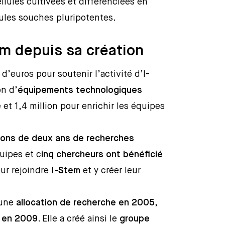
llules cultivées et différenciées en
llules souches pluripotentes.
m depuis sa création
 d’euros pour soutenir l’activité d’I-
on d’
équipements technologiques
et 1,4 million pour enrichir les équipes
tions de deux ans de recherches
uipes et c
inq chercheurs ont bénéficié
ur rejoindre
I-Stem
et y créer leur
 une
allocation de recherche en 2005
,
 en 2009
. Elle a créé ainsi le
groupe