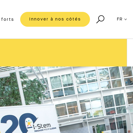
Innover à nos côtés
FR
forts