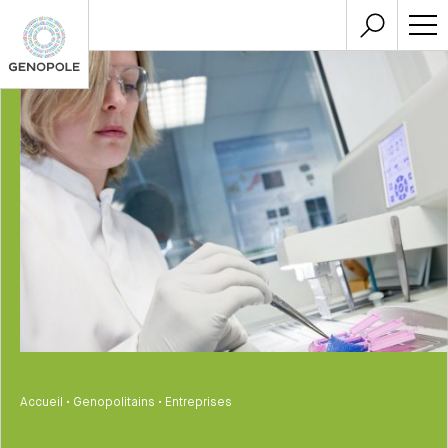
Accueil
•
Genopolitains
•
Entreprises