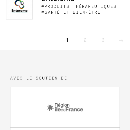
DÉCOUVRIR >
#PRODUITS THÉRAPEUTIQUES
#SANTÉ ET BIEN-ÊTRE
Enterome développe et commercialise des
médicaments destinés à prendre en charge les
maladies liées aux dérèglements du microbiote
1
2
3
intestinal.
DÉCOUVRIR >
AVEC LE SOUTIEN DE