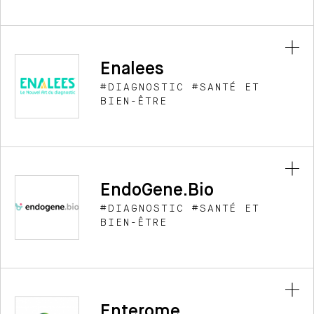
CGentix, Start-up MedTech développant des
dispositifs médicaux de diagnostics in vitro
dédiés au suivi de patients transplantés
Enalees
DÉCOUVRIR >
#DIAGNOSTIC #SANTÉ ET
BIEN-ÊTRE
Enalees conçoit, développe et commercialise des
tests rapides de diagnostic moléculaire de
dernière génération à destination des vétérinaires
ainsi que des tests de dépistage du SARS-CoV-2.
EndoGene.Bio
#DIAGNOSTIC #SANTÉ ET
DÉCOUVRIR >
BIEN-ÊTRE
EndoGene.Bio se spécialise dans la recherche et le
développement d'un dispositif médical de
diagnostic in vitro pour l'endométriose
Enterome