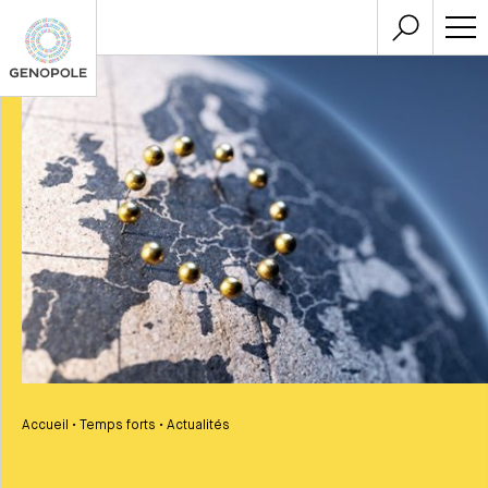
Accueil
•
Temps forts
•
Actualités