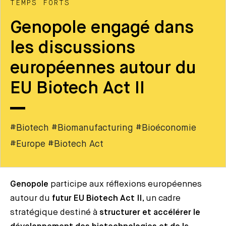
TEMPS FORTS
Genopole engagé dans
les discussions
européennes autour du
EU Biotech Act II
#Biotech #Biomanufacturing #Bioéconomie
#Europe #Biotech Act
Genopole
participe aux réflexions européennes
autour du
futur EU Biotech Act II
, un cadre
stratégique destiné à
structurer et accélérer le