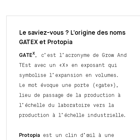
Le saviez-vous ? L’origine des noms
GATEX et Protopia
X
GATE
, c’est l’acronyme de
G
row
A
nd
TE
st avec un
«X»
en exposant qui
symbolise l’expansion en volumes.
Le mot évoque une porte («gate»),
lieu de passage de la production à
l’échelle du laboratoire vers la
production à l’échelle industrielle.
Protopia
est un clin d’œil à une