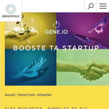
Accueil
•
Temps forts
•
Actualités
ALGA BIOLOGICS, FUNGU’IT ET ALT