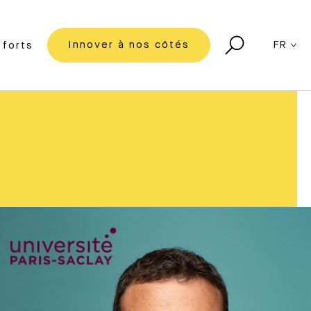
Innover à nos côtés
FR
forts