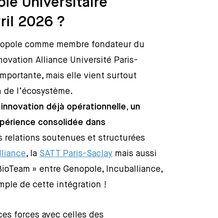
le Universitaire
ril 2026 ?
enopole comme membre fondateur du
novation Alliance Université Paris-
mportante, mais elle vient surtout
in de l’écosystème.
innovation déjà opérationnelle, un
xpérience consolidée dans
 relations soutenues et structurées
lliance
, la
SATT Paris-Saclay
mais aussi
 BioTeam » entre Genopole, Incuballiance,
mple de cette intégration !
es forces avec celles des