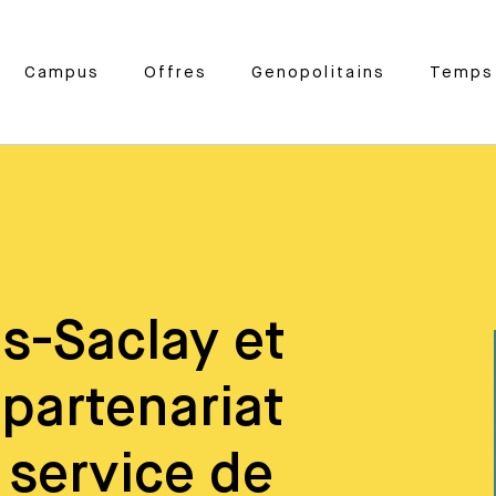
Campus
Offres
Genopolitains
Temps 
is-Saclay et
partenariat
 service de