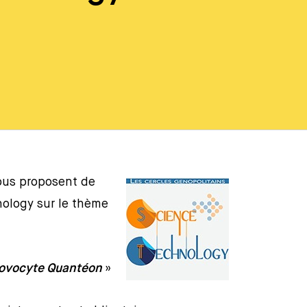
ous proposent de
nology sur le thème
Novocyte Quantéon
»