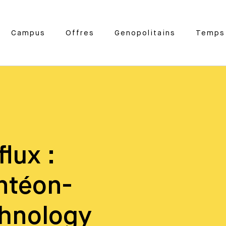
Campus
Offres
Genopolitains
Temps 
lux :
ntéon-
chnology