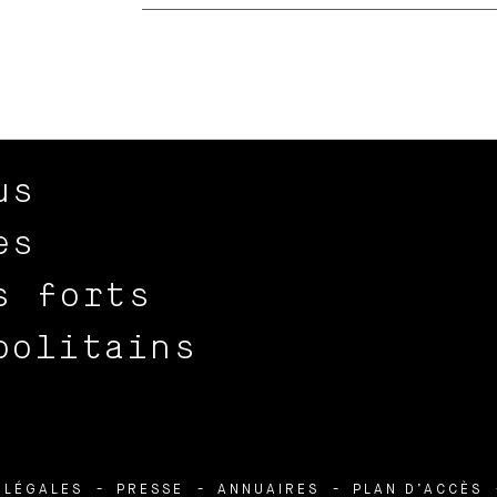
us
es
s forts
politains
 LÉGALES
PRESSE
ANNUAIRES
PLAN D’ACCÈS