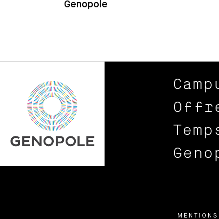
Genopole
Camp
Offr
Temp
Geno
MENTIONS