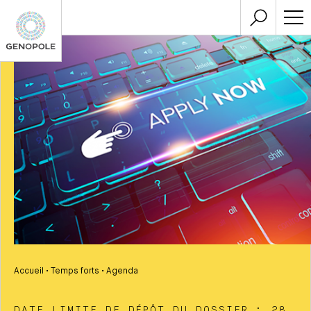
Accueil
•
Temps forts
•
Agenda
DATE LIMITE DE DÉPÔT DU DOSSIER : 28