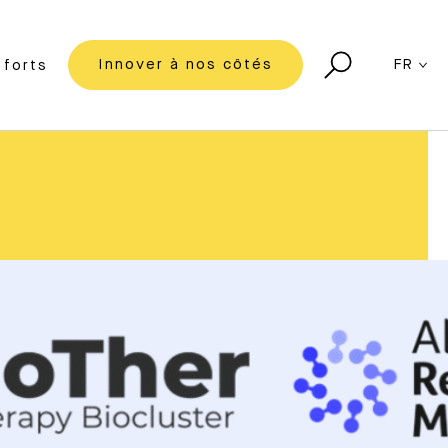
Innover à nos côtés
FR
forts