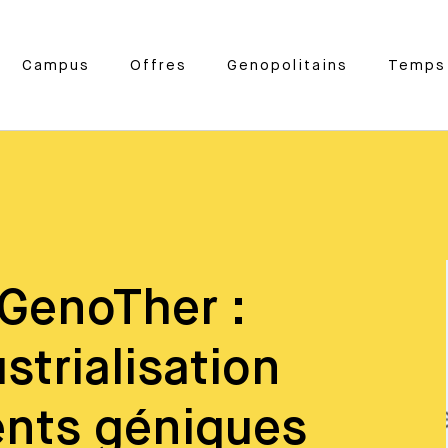
Campus
Offres
Genopolitains
Temps 
 GenoTher :
strialisation
nts géniques