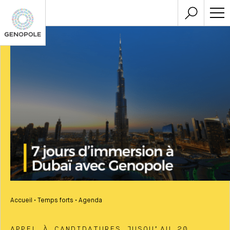
Accueil
•
Temps forts
•
Agenda
APPEL À CANDIDATURES JUSQU’AU 20