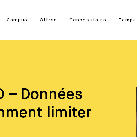
Campus
Offres
Genopolitains
Temps 
PD – Données
mment limiter