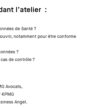
nt l’atelier :
données de Santé ?
 couvrir, notamment pour être conforme
données ?
cas de contrôle ?
MG Avocats,
by KPMG
usiness Angel.