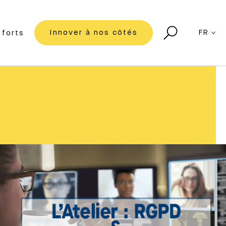
Innover à nos côtés
FR
forts