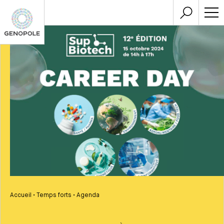
Accueil
•
Temps forts
•
Agenda