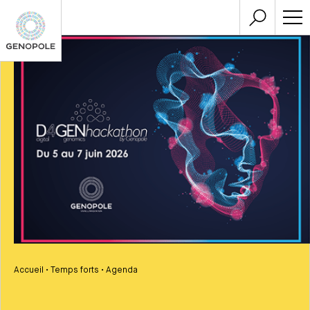
Accueil
•
Temps forts
•
Agenda