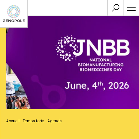
Accueil
•
Temps forts
•
Agenda