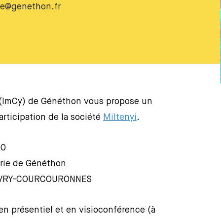
ine@genethon.fr
e (ImCy) de Généthon vous propose un
articipation de la société
Miltenyi
.
00
trie de Généthon
00 EVRY-COURCOURONNES
en présentiel et en visioconférence (à