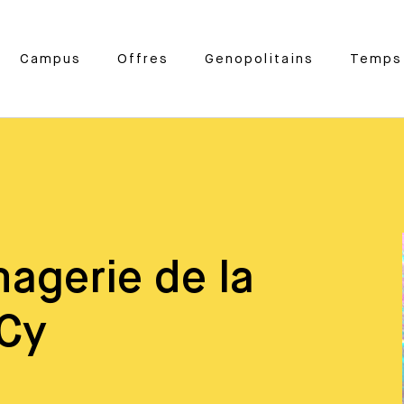
Campus
Offres
Genopolitains
Temps 
agerie de la
mCy