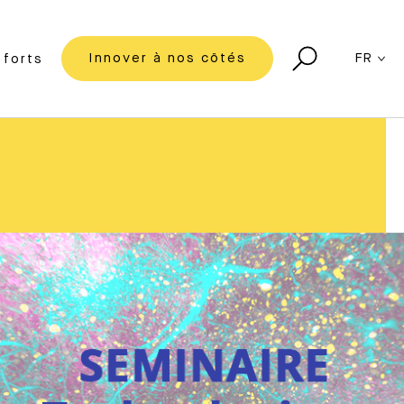
Innover à nos côtés
FR
forts