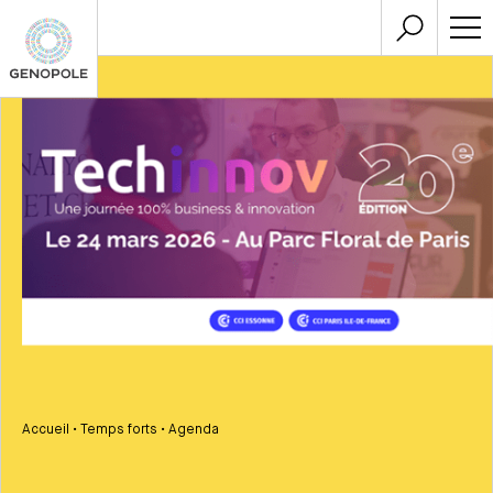
Accueil
•
Temps forts
•
Agenda