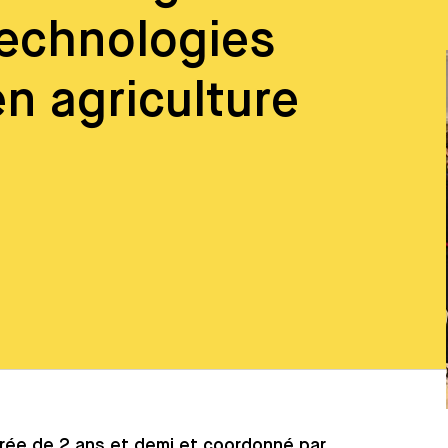
technologies
n agriculture
ée de 2 ans et demi et coordonné par