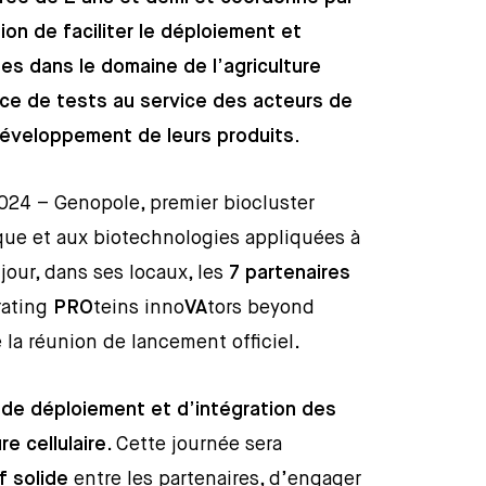
on de faciliter le déploiement et
es dans le domaine de l’agriculture
ace de tests au service des acteurs de
développement de leurs produits.
024 – Genopole, premier biocluster
ique et aux biotechnologies appliquées à
 jour, dans ses locaux, les
7 partenaires
rating
PRO
teins inno
VA
tors beyond
la réunion de lancement officiel.
e
de déploiement et d’intégration des
e cellulaire
. Cette journée sera
f solide
entre les partenaires, d’engager