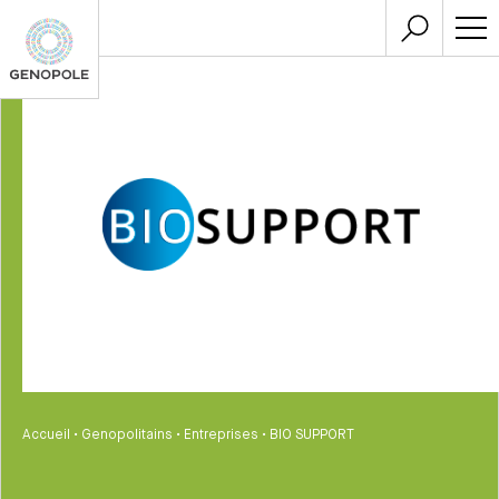
Accueil
•
Genopolitains
•
Entreprises
•
BIO SUPPORT