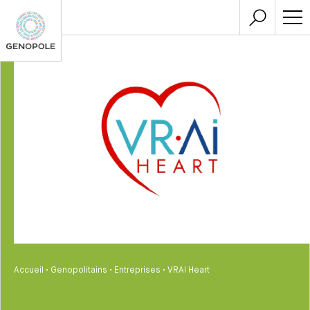
Accueil
•
Genopolitains
•
Entreprises
•
VRAI Heart