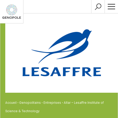
Accueil
•
Genopolitains
•
Entreprises
•
Altar – Lesaffre Institute of
Science & Technology