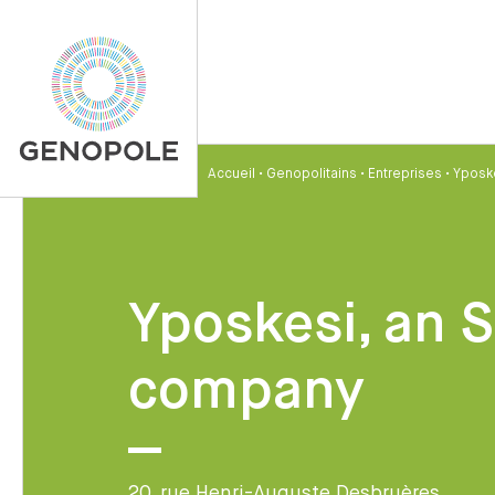
Accueil
•
Genopolitains
•
Entreprises
•
Yposk
Yposkesi, an 
company
20, rue Henri-Auguste Desbruères