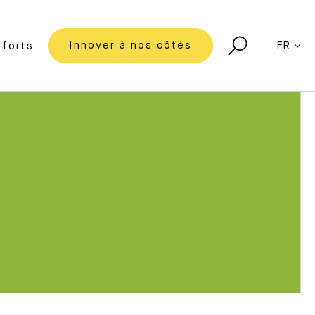
Innover à nos côtés
FR
forts