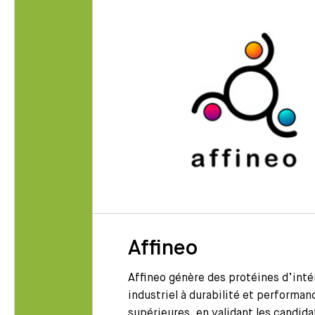
Affineo
ices
Affineo génère des protéines d’inté
 qualité, de
industriel à durabilité et performan
produits
supérieures, en validant les candida