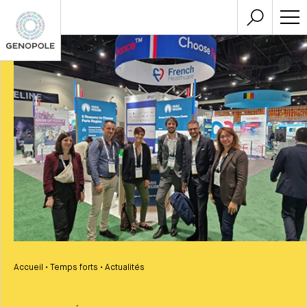
Accueil
•
Temps forts
•
Actualités