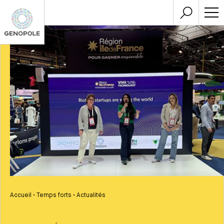
Accueil
•
Temps forts
•
Actualités