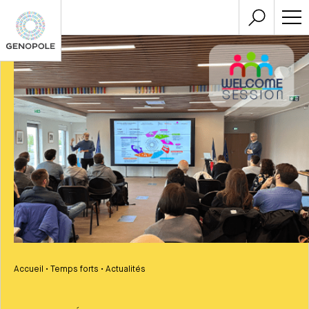
Accueil
•
Temps forts
•
Actualités