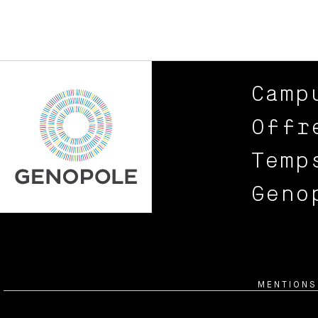
Camp
Offr
Temp
Geno
MENTIONS