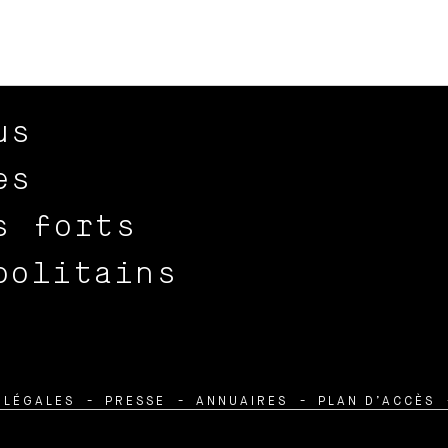
us
es
s forts
politains
 LÉGALES
PRESSE
ANNUAIRES
PLAN D’ACCÈS