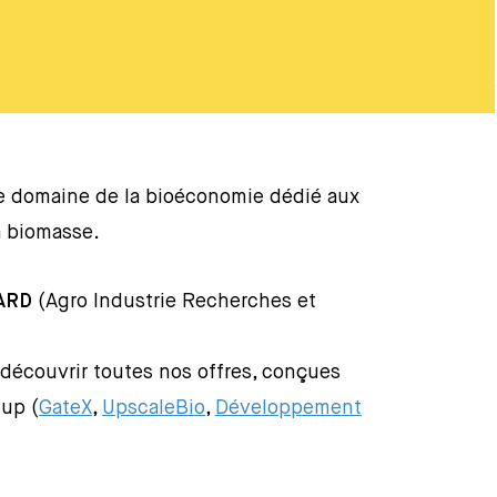
e domaine de la bioéconomie dédié aux
a biomasse.
 ARD
(Agro Industrie Recherches et
découvrir toutes nos offres, conçues
tup (
GateX
,
UpscaleBio
,
Développement