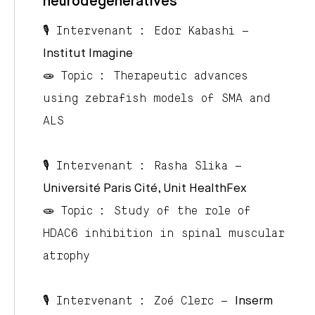
neurodégénératives
🎙️ Intervenant :
Edor Kabashi
–
Institut Imagine
🧫 Topic : Therapeutic advances
using zebrafish models of SMA and
ALS
🎙️ Intervenant :
Rasha Slika
–
Université Paris Cité, Unit HealthFex
🧫 Topic : Study of the role of
HDAC6 inhibition in spinal muscular
atrophy
🎙️ Intervenant :
Zoé Clerc
–
Inserm