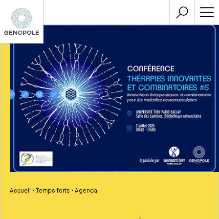
Accueil
•
Temps forts
•
Agenda