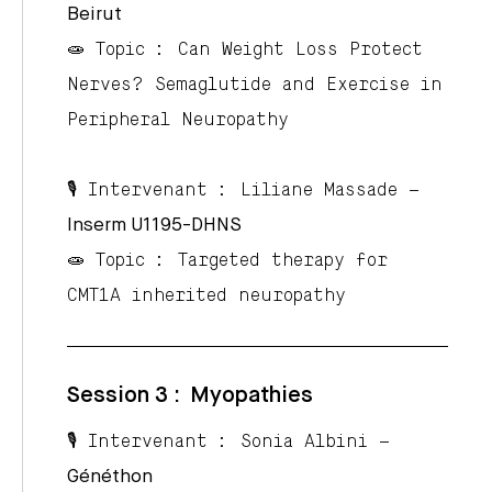
Beirut
🧫 Topic : Can Weight Loss Protect
Nerves? Semaglutide and Exercise in
Peripheral Neuropathy
🎙️ Intervenant :
Liliane Massade
–
Inserm U1195-DHNS
🧫 Topic : Targeted therapy for
CMT1A inherited neuropathy
Session 3 : Myopathies
🎙️ Intervenant :
Sonia Albini
–
Généthon