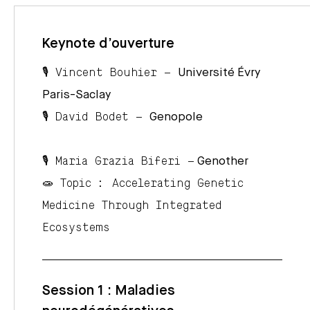
Keynote d’ouverture
🎙️
Vincent Bouhier
–
Université Évry
Paris-Saclay
🎙️
David Bodet
–
Genopole
🎙️
Maria Grazia Biferi
–
Genother
🧫 Topic : Accelerating Genetic
Medicine Through Integrated
Ecosystems
Session 1 : Maladies