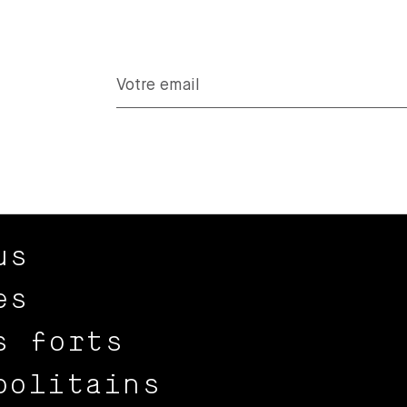
us
es
s forts
politains