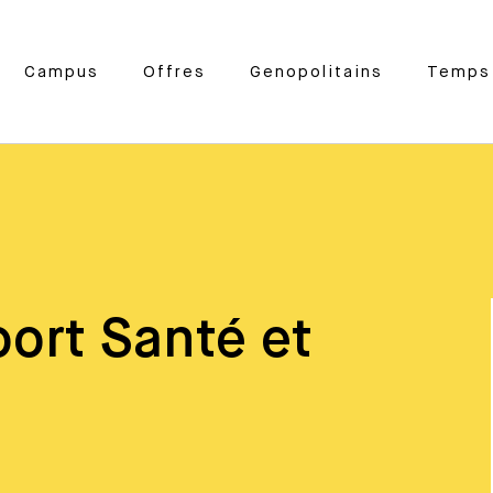
Campus
Offres
Genopolitains
Temps 
ort Santé et
»