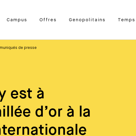
Campus
Offres
Genopolitains
Temps 
muniqués de presse
y est à
lée d’or à la
nternationale