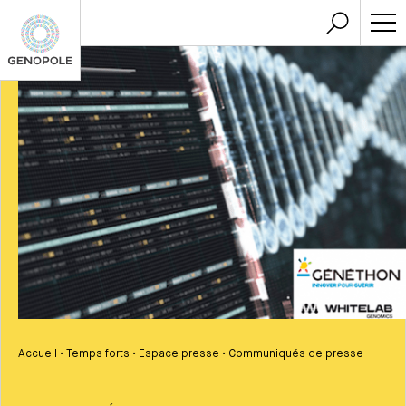
Accueil
•
Temps forts
•
Espace presse
•
Communiqués de presse