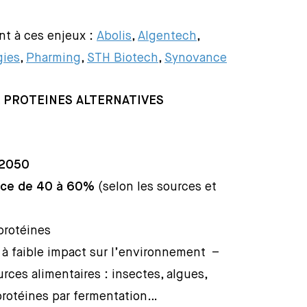
nt à ces enjeux :
Abolis
,
Algentech
,
gies
,
Pharming
,
STH Biotech
,
Synovance
, PROTEINES ALTERNATIVES
i 2050
ance de 40 à 60%
(selon les sources et
protéines
e à faible impact sur l’environnement –
rces alimentaires : insectes, algues,
 protéines par fermentation…