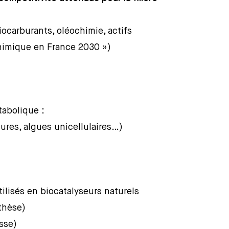
iocarburants, oléochimie, actifs
chimique en France 2030 »)
tabolique :
ures, algues unicellulaires…)
ilisés en biocatalyseurs naturels
thèse)
sse)