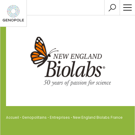
Accueil
•
Genopolitains
•
Entreprises
•
New England Biolabs France