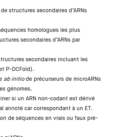
n de structures secondaires d’ARNs
s séquences homologues les plus
tructures secondaires d’ARNs par
 structures secondaires incluant les
et P-DCFold).
he
ab initio
de précurseurs de microARNs
les génomes.
miner si un ARN non-codant est dérivé
l annoté car correspondant à un ET.
tion de séquences en vrais ou faux pré-