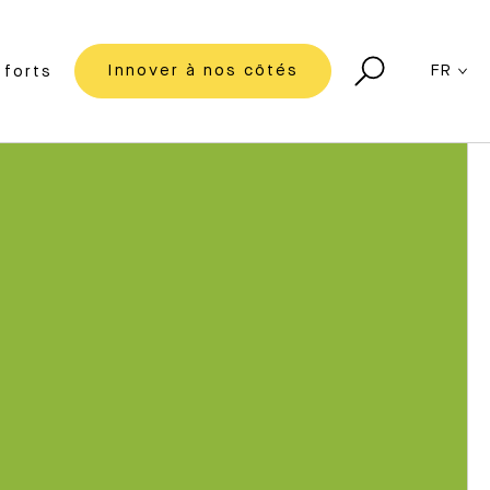
Innover à nos côtés
FR
forts