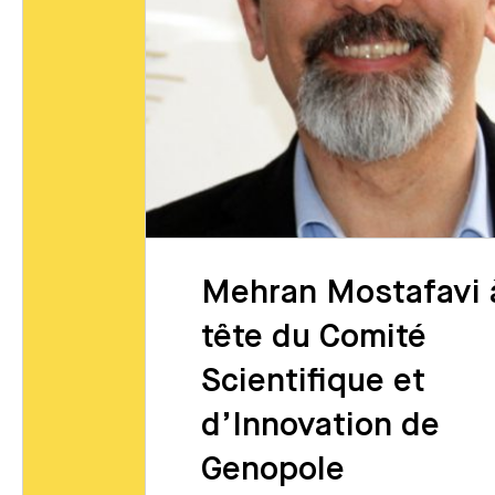
es
Mehran Mostafavi à
tête du Comité
r le
Scientifique et
d’Innovation de
Genopole
 Genopole,