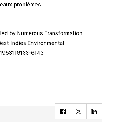
veaux problèmes.
aled by Numerous Transformation
West Indies Environmental
1953116133-6143