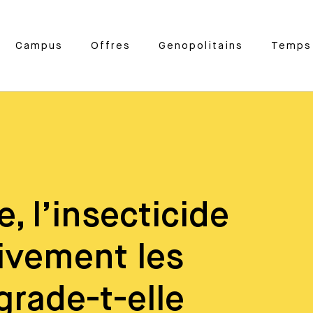
Campus
Offres
Genopolitains
Temps 
, l’insecticide
ivement les
grade-t-elle