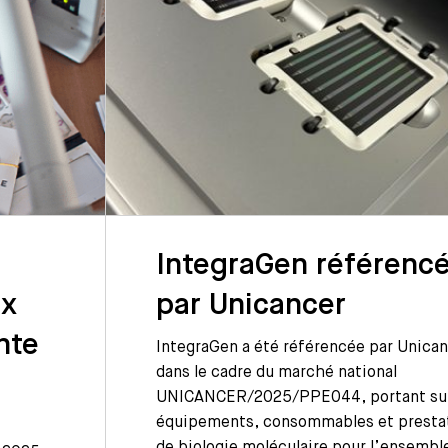
IntegraGen référenc
ux
par Unicancer
nte
IntegraGen a été référencée par Unica
dans le cadre du marché national
UNICANCER/2025/PPE044, portant sur
équipements, consommables et presta
de biologie moléculaire pour l’ensembl