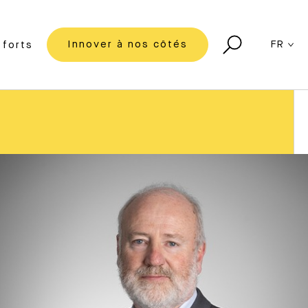
Innover à nos côtés
FR
forts