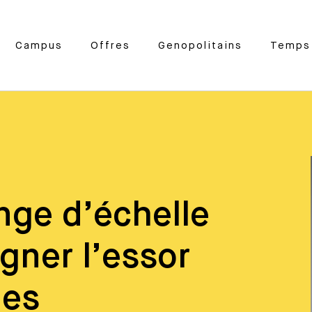
Campus
Offres
Genopolitains
Temps 
ge d’échelle
ner l’essor
ies