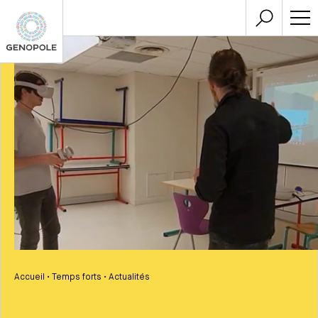
Accueil
•
Temps forts
•
Actualités