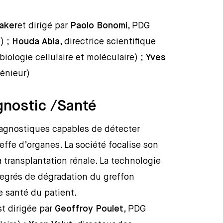
aker
et dirigé par
Paolo Bonomi
, PDG
) ;
Houda Abla
, directrice scientifique
iologie cellulaire et moléculaire) ;
Yves
génieur)
gnostic /Santé
iagnostiques capables de détecter
ffe d’organes. La société focalise son
 transplantation rénale. La technologie
egrés de dégradation du greffon
de santé du patient.
t dirigée par
Geoffroy Poulet
, PDG