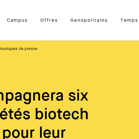
Campus
Offres
Genopolitains
Temps 
muniqués de presse
mpagnera six
iétés biotech
pour leur