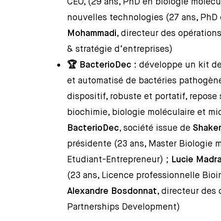
CEO, (29 ans, PhD en biologie molécul
nouvelles technologies (27 ans, PhD 
Mohammadi
, directeur des opération
& stratégie d’entreprises)
🏆 BacterioDec :
développe un kit de
et automatisé de bactéries pathogène
dispositif, robuste et portatif, repo
biochimie, biologie moléculaire et mi
BacterioDec,
société issue de
Shake
présidente (23 ans, Master Biologie m
Etudiant-Entrepreneur) ;
Lucie Madr
(23 ans, Licence professionnelle Bioi
Alexandre Bosdonnat
, directeur des
Partnerships Development)