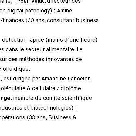
aire) ;
Yoan Velut
, directeur des
en digital pathology) ;
Amine
s/finances (30 ans, consultant business
 détection rapide (moins d’une heure)
s dans le secteur alimentaire. Le
se sur des méthodes innovantes de
crofluidique.
r
,
est dirigée par
Amandine Lancelot
,
oléculaire & cellulaire / diplôme
ange
, membre du comité scientifique
ndustries et biotechnologies) ;
 opérations (30 ans, Business &