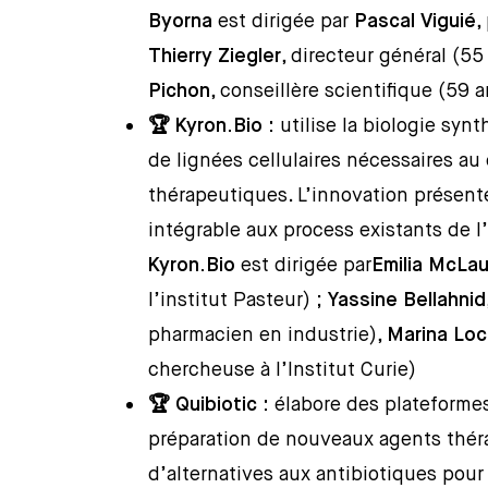
Byorna
est dirigée par
Pascal Viguié
,
Thierry Ziegler
, directeur général (55
Pichon
, conseillère scientifique (59
🏆 Kyron.Bio :
utilise la biologie syn
de lignées cellulaires nécessaires a
thérapeutiques. L’innovation présent
intégrable aux process existants de 
Kyron.Bio
est dirigée par
Emilia McLau
l’institut Pasteur) ;
Yassine Bellahnid
pharmacien en industrie),
Marina Lo
chercheuse à l’Institut Curie)
🏆 Quibiotic :
élabore des plateforme
préparation de nouveaux agents thé
d’alternatives aux antibiotiques pour