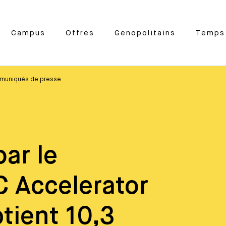
Campus
Offres
Genopolitains
Temps 
muniqués de presse
ar le
C Accelerator
btient 10,3