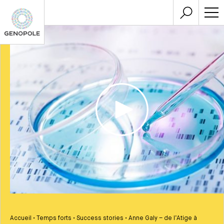
Accueil
•
Temps forts
•
Success stories
•
Anne Galy – de l’Atige à