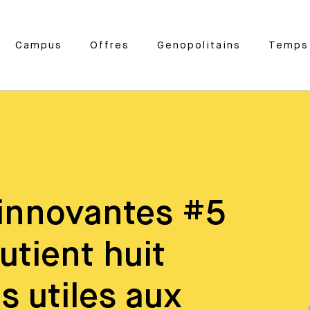
Campus
Offres
Genopolitains
Temps 
 innovantes #5
utient huit
s utiles aux