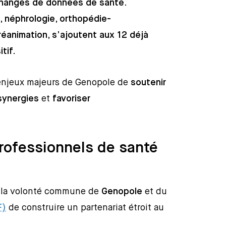
échanges de données de santé.
, néphrologie, orthopédie-
réanimation, s’ajoutent aux 12 déjà
tif.
 enjeux majeurs de Genopole de
soutenir
synergies
et
favoriser
professionnels de santé
e la volonté commune de
Genopole
et du
F)
de construire un partenariat étroit au