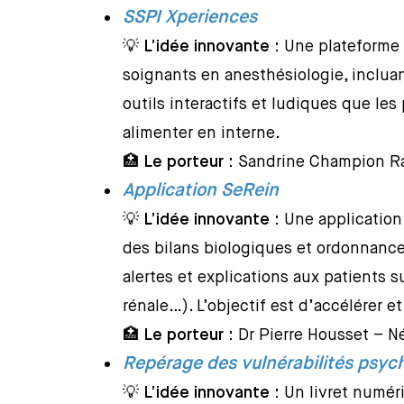
SSPI Xperiences
💡
L’idée innovante :
Une plateforme d
soignants en anesthésiologie, inclu
outils interactifs et ludiques que le
alimenter en interne.
🏥
Le porteur :
Sandrine Champion Ra
Application SeRein
💡
L’idée innovante :
Une application
des bilans biologiques et ordonnances
alertes et explications aux patients s
rénale…). L’objectif est d’accélérer e
🏥
Le porteur :
Dr Pierre Housset – N
Repérage des vulnérabilités psyc
💡
L’idée innovante :
Un livret numér