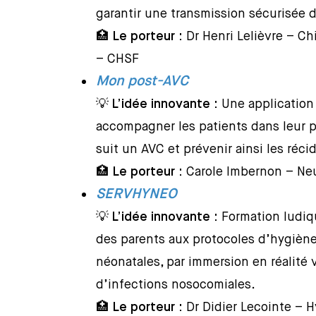
garantir une transmission sécurisée 
🏥
Le porteur :
Dr Henri Lelièvre – Ch
– CHSF
Mon post-AVC
💡
L’idée innovante :
Une application
accompagner les patients dans leur p
suit un AVC et prévenir ainsi les réci
🏥
Le porteur :
Carole Imbernon – Ne
SERVHYNEO
💡
L’idée innovante :
Formation ludiq
des parents aux protocoles d’hygièn
néonatales, par immersion en réalité vi
d’infections nosocomiales.
🏥
Le porteur :
Dr Didier Lecointe – H