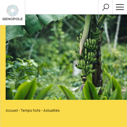
Accueil
•
Temps forts
•
Actualités