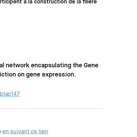
icipent à la construction de la filière
e
al network encapsulating the Gene
iction on gene expression.
/btac147
e
en suivant ce lien