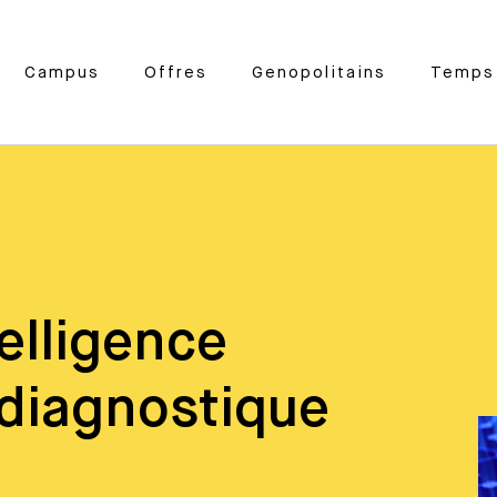
Campus
Offres
Genopolitains
Temps 
telligence
i diagnostique