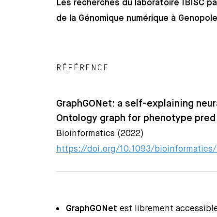
Les recherches du laboratoire IBISC part
de la Génomique numérique à Genopol
RÉFÉRENCE
GraphGONet: a self-explaining neur
Ontology graph for phenotype pred
Bioinformatics (2022)
https://doi.org/10.1093/bioinformatics
GraphGONet
est librement accessibl