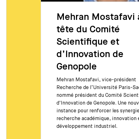
es
Mehran Mostafavi à
tête du Comité
r le
Scientifique et
d’Innovation de
Genopole
 Genopole,
duction
Mehran Mostafavi, vice-président
 de
Recherche de l’Université Paris-Sa
L. Ces
nommé président du Comité Scienti
tences
d'Innovation de Genopole. Une nouv
art-ups et
instance pour renforcer les synergi
rs
recherche académique, innovation 
anté,
développement industriel.
ourcés.