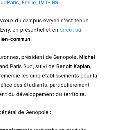
udParis
,
Ensiie
,
IMT- BS
.
s vœux du campus évryen s’est tenue
Evry, en présentiel et en
direct sur
Bien-commun
.
ouronnes, président de Genopole,
Michel
rand Paris Sud, suivi de
Benoît Kaplan
,
 remercié les cinq établissements pour la
éfice des étudiants, particulièrement
ment du développement du territoire.
 général de Genopole :