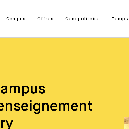
Campus
Offres
Genopolitains
Temps 
campus
 enseignement
ry