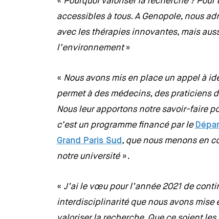
«
Pourquoi valoriser la recherche ? Pour
accessibles à tous. A Genopole, nous adr
avec les thérapies innovantes, mais auss
l’environnement
»
«
Nous avons mis en place un appel à id
permet à des médecins, des praticiens de
Nous leur apportons notre savoir-faire pou
c’est un programme financé par le
Dépar
Grand Paris Sud
, que nous menons en co
notre université
».
«
J’ai le vœu pour l’année 2021 de conti
interdisciplinarité que nous avons mise 
valoriser la recherche. Que ce soient les